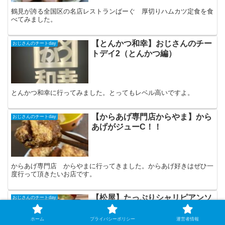
鶴見が誇る全国区の名店レストランばーぐ 厚切りハムカツ定食を食
べてみました。
【とんかつ和幸】おじさんのチー
おじさんのチートday
トデイ2（とんかつ編）
とんかつ和幸に行ってみました。とってもレベル高いですよ。
【からあげ専門店からやま】から
おじさんのチートday
あげがジューC！！
からあげ専門店 からやまに行ってきました。からあげ好きはぜひ一
度行って頂きたいお店です。
【松屋】たっぷりシャリピアンソ
おじさんのチートday
ースのポークソテー定食
ホーム
プライバシーポリシー
運営者情報