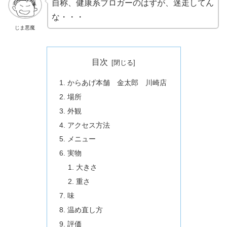
自称、健康系ブロガーのはずが、迷走してん
な・・・
じま悪魔
目次
からあげ本舗 金太郎 川崎店
場所
外観
アクセス方法
メニュー
実物
大きさ
重さ
味
温め直し方
評価