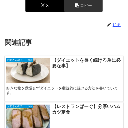
X
コピー
じま
関連記事
【ダイエットを長く続ける為に必
おじさんのチートday
要な事】
好きな物を我慢せずダイエットを継続的に続ける方法を書いていま
す。
【レストランばーぐ】分厚いハム
おじさんのチートday
カツ定食